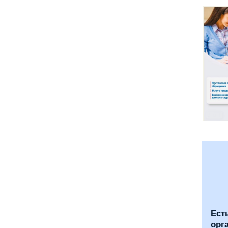
Ест
орг