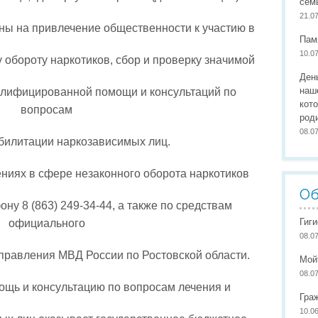
сем
Организация питания
Сайты педагогов
Наши
21.0
ы на привлечение общественности к участию в
Развивающая предметно-пространственная среда
Участие в конкурсах
Наши
Пам
10.0
Обеспечение здоровья, безопасности, качеству услуг
Школа маленьких патриото
 обороту наркотиков, сбор и проверку значимой
Ден
Международное сотрудничество
наш
алифицированной помощи и консультаций по
кот
Доступная среда
вопросам
род
08.0
билитации наркозависимых лиц.
иях в сфере незаконного оборота наркотиков
Об
ну 8 (863) 249-34-44, а также по средствам
Гиг
официального
08.0
управления МВД России по Ростовской области.
Мой
08.0
щь и консультацию по вопросам лечения и
Гра
10.0