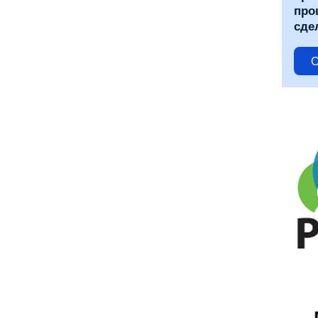
про
сде
С