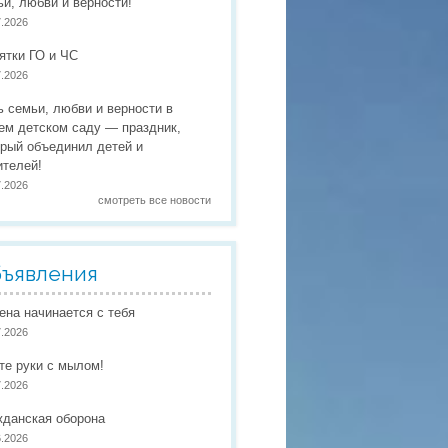
ьи, любви и верности!
 праздники
7.2026
 работы
ятки ГО и ЧС
7.2026
 по присмотру и уходу
в
ь семьи, любви и верности в
ем детском саду — праздник,
орый объединил детей и
ителей!
7.2026
смотреть все новости
ъявления
иена начинается с тебя
7.2026
те руки с мылом!
7.2026
жданская оборона
6.2026