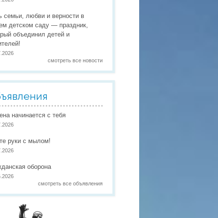
 праздники
ь семьи, любви и верности в
 работы
ем детском саду — праздник,
орый объединил детей и
 по присмотру и уходу
в
ителей!
7.2026
смотреть все новости
ъявления
иена начинается с тебя
7.2026
те руки с мылом!
7.2026
жданская оборона
6.2026
смотреть все объявления