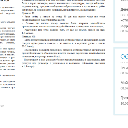
Организация питания
Сайты педагогов
Наши
Ден
Развивающая предметно-пространственная среда
Участие в конкурсах
Наши
наш
кот
Обеспечение здоровья, безопасности, качеству услуг
Школа маленьких патриото
род
08.0
Международное сотрудничество
Доступная среда
Об
Гиг
08.0
Мой
08.0
Гра
10.0
тки