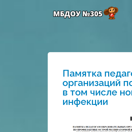
Памятка педаг
организаций п
в том числе н
инфекции