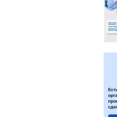
Ест
орг
про
сде