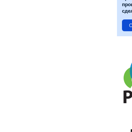
про
сде
С