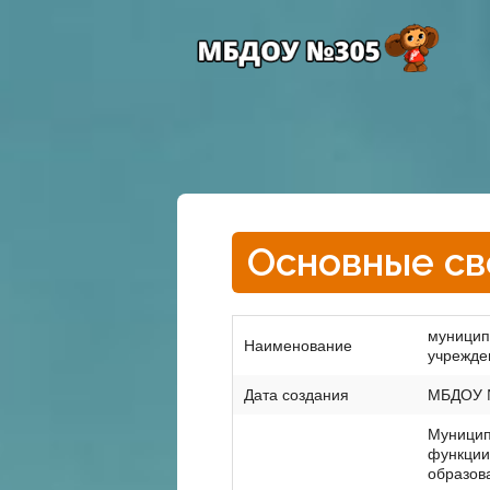
Основные св
муницип
Наименование
учрежде
Дата создания
МБДОУ №
Муницип
функции
образов