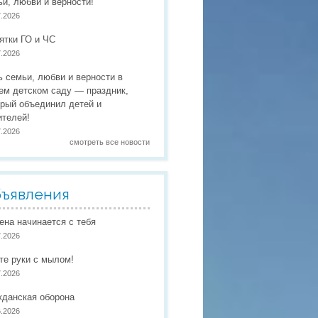
ьи, любви и верности!
 праздники
7.2026
 работы
ятки ГО и ЧС
7.2026
 по присмотру и уходу
в
ь семьи, любви и верности в
ем детском саду — праздник,
орый объединил детей и
ителей!
7.2026
смотреть все новости
ъявления
иена начинается с тебя
7.2026
те руки с мылом!
7.2026
жданская оборона
6.2026