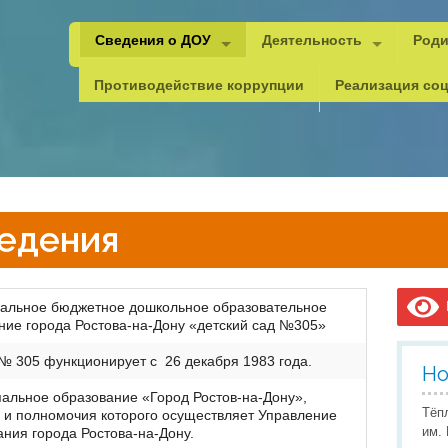
Сведения о ДОУ
Деятельность
Роди
Основные сведения
Психолого-педагогическая,
Важн
Противодействие коррупции
Реализация соц
Структура и органы управления
Методическая копилка
Реко
Документы
Документы
Уголок ПДД
Каче
Образование
Документы для рейтинга
Безопасность
Анти
Дист
Образовательные стандарты
Инновационная деятельнос
ГО и
Орга
едения
Руководитель и педагоги
Юный мастер
Пожа
Сове
Материально-техническое обеспечение
Браво, дети!
Охра
Допо
В
альное бюджетное дошкольное образовательное
Стипендии и меры поддержки обучающихся
Проектная деятельность
Охра
Прог
ние города Ростова-на-Дону «детский сад №305»
Платные услуги
Всемирный День правовой
Инфо
Проф
 305 функционирует с 26 декабря 1983 года.
Но
Финансово-хозяйственная деятельность
Наставничество
Учит
альное образование «Город Ростов-на-Дону»,
Тёп
 и полномочия которого осуществляет Управление
Вакантные места для приема (перевода)
Мероприятия детского сада
Педа
им.
ания города Ростова-на-Дону.