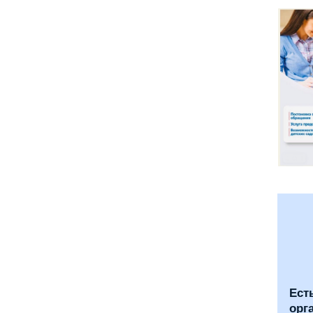
Ест
орг