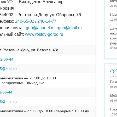
сем
ник УО — Вихтоденко Александр
Организация питания
Сайты педагогов
Наши
21.0
ирович
Развивающая предметно-пространственная среда
Участие в конкурсах
Наши
344002, г.Ростов-на-Дону, ул. Обороны, 76
Пам
10.0
Обеспечение здоровья, безопасности, качеству услуг
Школа маленьких патриото
н/факс:
240-65-02
/
240-14-77
онная почта:
rguo@aaanet.ru
,
rguo@mail.ru
Ден
Международное сотрудничество
наш
льный сайт:
www.rostov-gorod.ru
кот
Доступная среда
род
08.0
г. Ростов-на-Дону, ул. Вятская, 43/1
52-66-44
5@mail.ru
Об
ьник-пятница — с 7.00 до 19.00
Гиг
, воскресенье – выходные
08.0
52-66-44
Мой
08.0
5@mail.ru
Гра
ник-пятница – с 9.00 до 18.00 (перерыв с 13.00 до
10.0