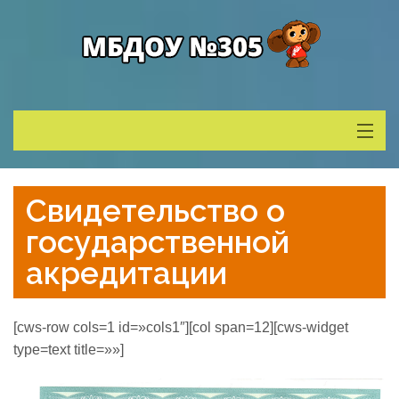
Сведения о ДОУ
Свидетельство о
Деятельность
государственной
акредитации
Родителям
[cws-row cols=1 id=»cols1″][col span=12][cws-widget
Учитель года
type=text title=»»]
Противодействие коррупции