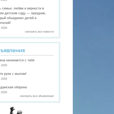
 праздники
ь семьи, любви и верности в
 работы
ем детском саду — праздник,
орый объединил детей и
 по присмотру и уходу
в
ителей!
7.2026
смотреть все новости
ъявления
иена начинается с тебя
7.2026
те руки с мылом!
7.2026
жданская оборона
6.2026
смотреть все объявления