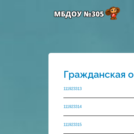
Гражданская 
111923313
111923314
111923315