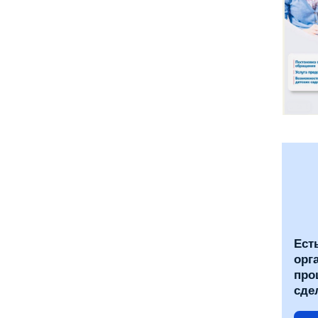
Ест
орг
про
сде