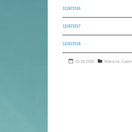
111923316
111923317
111923318
10.06.2026
Новости
,
Совет