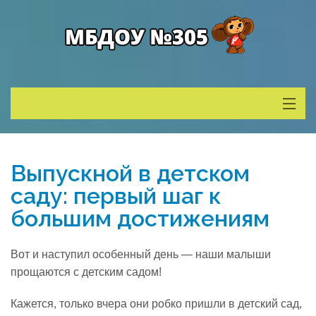
Сведения о ДОУ
Выпускной в детском
Деятельность
саду: первый шаг к
большим достижениям
Родителям
Вот и наступил особенный день — наши малыши
Учитель года
прощаются с детским садом!
Кажется, только вчера они робко пришли в детский сад,
Противодействие коррупции