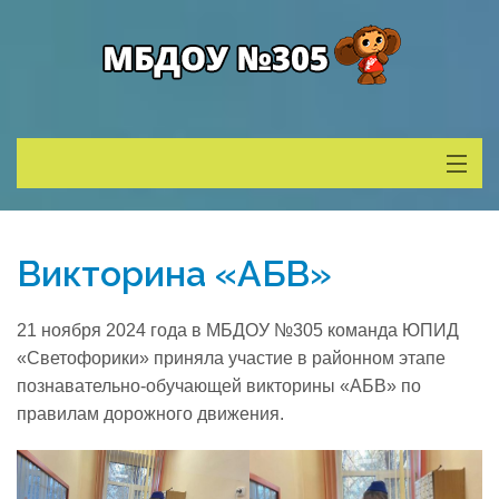
Сведения о ДОУ
Викторина «АБВ»
Деятельность
21 ноября 2024 года в МБДОУ №305 команда ЮПИД
Родителям
«Светофорики» приняла участие в районном этапе
познавательно-обучающей викторины «АБВ» по
правилам дорожного движения.
Учитель года
Противодействие коррупции