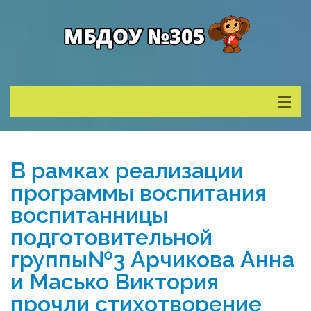
Сведения о ДОУ
В рамках реализации
Деятельность
программы воспитания
воспитанницы
Родителям
подготовительной
группы№3 Арчикова Анна
Учитель года
и Масько Виктория
прочли стихотворение
Противодействие коррупции