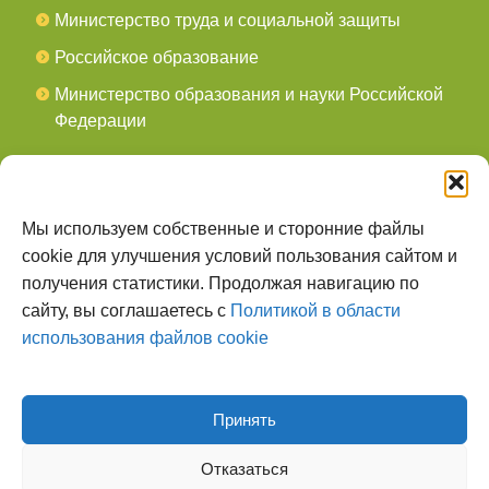
Министерство труда и социальной защиты
Российское образование
Министерство образования и науки Российской
Федерации
СОЦСЕТИ
мы в Telegram
Мы используем собственные и сторонние файлы
cookie для улучшения условий пользования сайтом и
мы в Контакте
получения статистики. Продолжая навигацию по
сайту, вы соглашаетесь с
Политикой в области
О НАС
использования файлов cookie
Наш сайт создан для тех, кто заботится о
всестороннем, гармоничном развитии ребенка, готов
поделиться опытом и сотрудничать со специалистами.
Принять
Отказаться
Наверх страницы
© 2026
Детский Сад №305