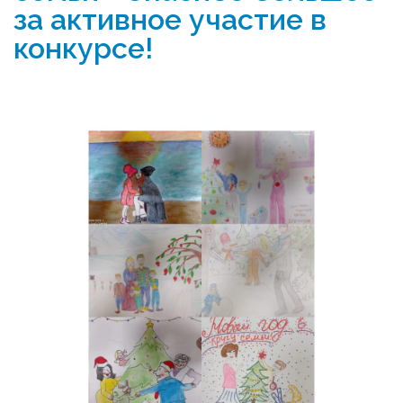
за активное участие в
конкурсе!
Реализация соц заказа
Напишите нам