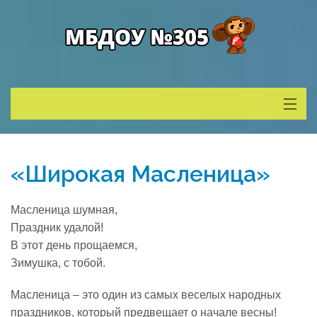
Сведения о ДОУ
«Широкая Масленица»
Деятельность
Масленица шумная,
Родителям
Праздник удалой!
В этот день прощаемся,
Зимушка, с тобой.
Учитель года
Масленица – это один из самых веселых народных
Противодействие коррупции
праздников, который предвещает о начале весны!