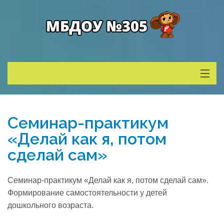
Сведения о ДОУ
Семинар-практикум
Деятельность
«Делай как я, потом
сделай сам»
Родителям
Семинар-практикум «Делай как я, потом сделай сам».
Учитель года
Формирование самостоятельности у детей
дошкольного возраста.
Противодействие коррупции