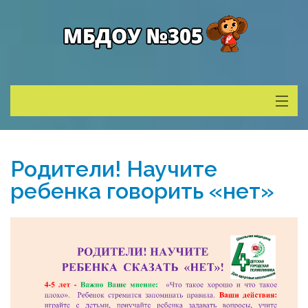
Сведения о ДОУ
Родители! Научите
Деятельность
ребенка говорить «нет»
Родителям
Учитель года
Противодействие коррупции