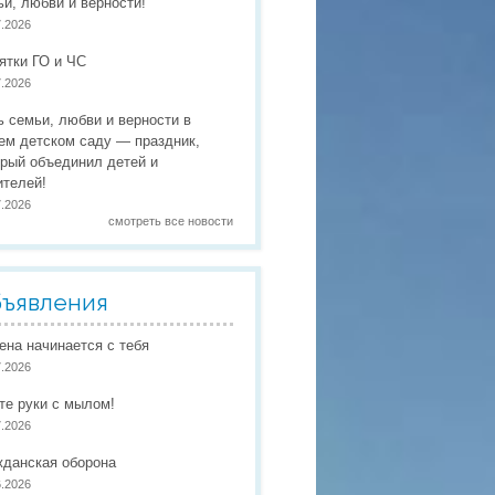
ьи, любви и верности!
 праздники
7.2026
 работы
ятки ГО и ЧС
7.2026
 по присмотру и уходу
в
ь семьи, любви и верности в
ем детском саду — праздник,
орый объединил детей и
ителей!
7.2026
смотреть все новости
ъявления
иена начинается с тебя
7.2026
те руки с мылом!
7.2026
жданская оборона
6.2026