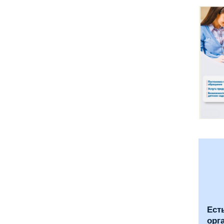
Ест
орг