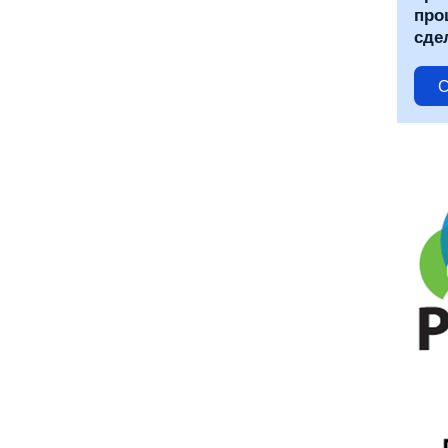
про
сде
С