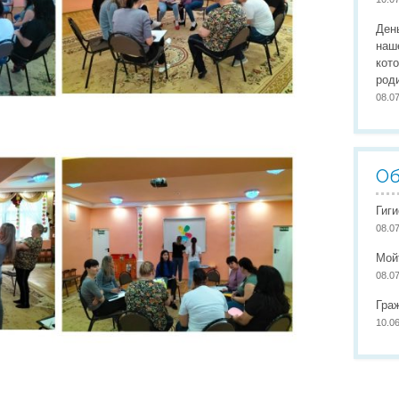
Организация питания
Сайты педагогов
Наши
Ден
Развивающая предметно-пространственная среда
Участие в конкурсах
Наши
наш
кот
Обеспечение здоровья, безопасности, качеству услуг
Школа маленьких патриото
род
08.0
Международное сотрудничество
Доступная среда
Об
Гиг
08.0
Мой
08.0
Гра
10.0