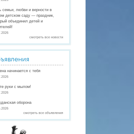
 праздники
ь семьи, любви и верности в
 работы
ем детском саду — праздник,
орый объединил детей и
 по присмотру и уходу
в
ителей!
7.2026
смотреть все новости
ъявления
иена начинается с тебя
7.2026
те руки с мылом!
7.2026
жданская оборона
6.2026
смотреть все объявления