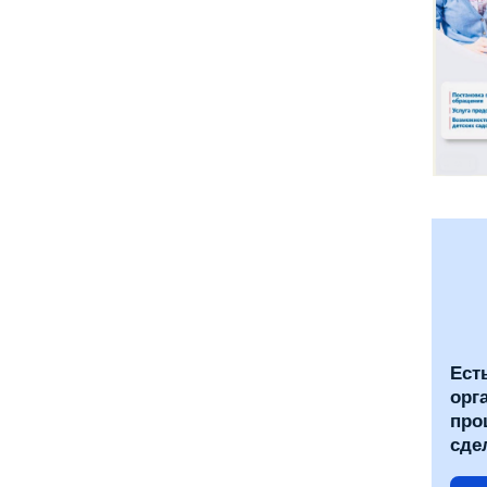
Ест
орг
про
сде