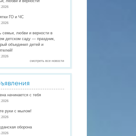
ьи, любви и верности!
 праздники
7.2026
 работы
ятки ГО и ЧС
7.2026
 по присмотру и уходу
в
ь семьи, любви и верности в
ем детском саду — праздник,
орый объединил детей и
ителей!
7.2026
смотреть все новости
ъявления
иена начинается с тебя
7.2026
те руки с мылом!
7.2026
жданская оборона
6.2026