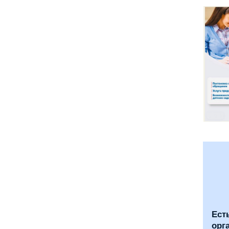
Ест
орг