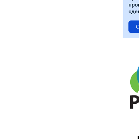
про
сде
С