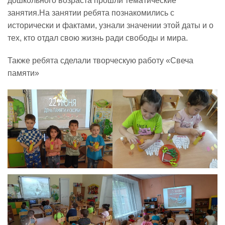
дошкольного возраста прошли тематические
занятия.На занятии ребята познакомились с
Реализация соц заказа
исторически и фактами, узнали значении этой даты и о
тех, кто отдал свою жизнь ради свободы и мира.
Напишите нам
Также ребята сделали творческую работу «Свеча
памяти»