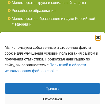
Министерство труда и социальной защиты
Российское образование
Министерство образования и науки Российской
Федерации
СОЦСЕТИ
мы в Telegram
Мы используем собственные и сторонние файлы
cookie для улучшения условий пользования сайтом и
мы в Контакте
получения статистики. Продолжая навигацию по
сайту, вы соглашаетесь с
Политикой в области
О НАС
использования файлов cookie
Наш сайт создан для тех, кто заботится о
всестороннем, гармоничном развитии ребенка, готов
поделиться опытом и сотрудничать со специалистами.
Принять
Отказаться
Наверх страницы
© 2026
Детский Сад №305