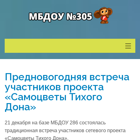
Сведения о ДОУ
Предновогодняя встреча
Деятельность
участников проекта
«Самоцветы Тихого
Родителям
Дона»
Учитель года
21 декабря на базе МБДОУ 286 состоялась
традиционная встреча участников сетевого проекта
Противодействие коррупции
«Самоцветы Тихого Дона».