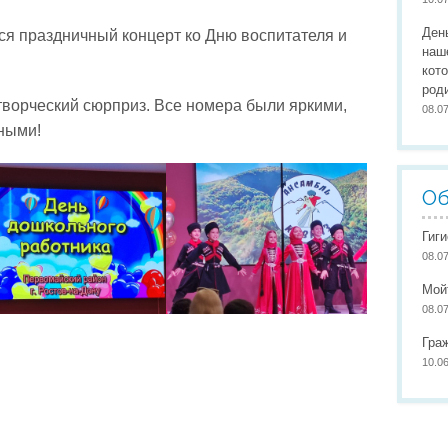
Организация питания
Сайты педагогов
Наши
Ден
я праздничный концерт ко Дню воспитателя и
Развивающая предметно-пространственная среда
Участие в конкурсах
Наши
наш
кот
Обеспечение здоровья, безопасности, качеству услуг
Школа маленьких патриото
род
творческий сюрприз. Все номера были яркими,
08.0
Международное сотрудничество
ными!
Доступная среда
Об
Гиг
08.0
Мой
08.0
Гра
10.0