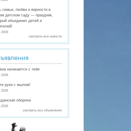
 праздники
ь семьи, любви и верности в
 работы
ем детском саду — праздник,
орый объединил детей и
 по присмотру и уходу
в
ителей!
7.2026
смотреть все новости
ъявления
иена начинается с тебя
7.2026
те руки с мылом!
7.2026
жданская оборона
6.2026
смотреть все объявления