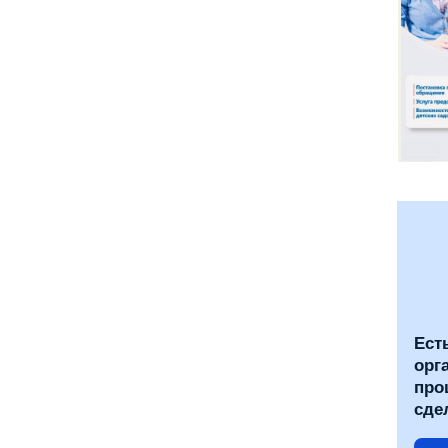
Ест
орг
про
сде