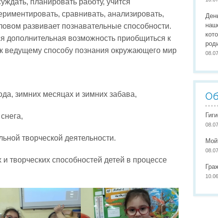
суждать, планировать работу, учится
Организация питания
Сайты педагогов
Наши
периментировать, сравнивать, анализировать,
Ден
Развивающая предметно-пространственная среда
Участие в конкурсах
Наши
наш
ловом развивает познавательные способности.
кот
ся дополнительная возможность приобщиться к
Обеспечение здоровья, безопасности, качеству услуг
Школа маленьких патриото
род
к к ведущему способу познания окружающего мир
08.0
Международное сотрудничество
Доступная среда
да, зимних месяцах и зимних забава,
Об
Гиг
снега,
08.0
льной творческой деятельности.
Мой
08.0
 и творческих способностей детей в процессе
Гра
10.0