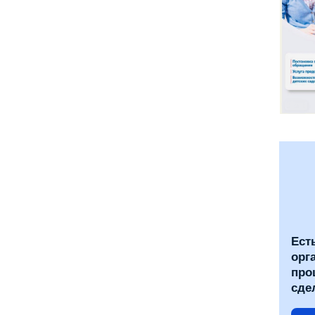
Ест
орг
про
сде