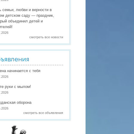
 праздники
ь семьи, любви и верности в
 работы
ем детском саду — праздник,
орый объединил детей и
 по присмотру и уходу
в
ителей!
7.2026
смотреть все новости
ъявления
иена начинается с тебя
7.2026
те руки с мылом!
7.2026
жданская оборона
6.2026
смотреть все объявления