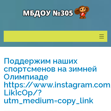
Сведения о ДОУ
Поддержим наших
Деятельность
спортсменов на зимней
Олимпиаде
Родителям
https://www.instagram.co
LikIcOp/?
Учитель года
utm_medium=copy_link
Противодействие коррупции