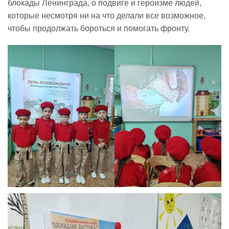
блокады Ленинграда, о подвиге и героизме людей,
которые несмотря ни на что делали все возможное,
Реализация соц заказа
чтобы продолжать бороться и помогать фронту.
Напишите нам