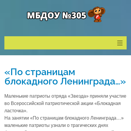
Сведения о ДОУ
«По страницам
Деятельность
блокадного Ленинграда…»
Родителям
Маленькие патриоты отряда «Звезда» приняли участие
во Всероссийской патриотической акции «Блокадная
Учитель года
ласточка».
На занятии «По страницам блокадного Ленинграда…»
маленькие патриоты узнали о трагических днях
Противодействие коррупции