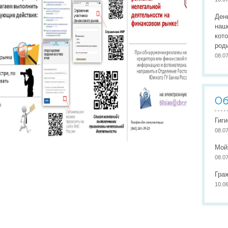
Организация питания
Сайты педагогов
Наши
Ден
Развивающая предметно-пространственная среда
Участие в конкурсах
Наши
наш
кот
Обеспечение здоровья, безопасности, качеству услуг
Школа маленьких патриото
род
08.0
Международное сотрудничество
Доступная среда
Об
Гиг
08.0
Мой
08.0
Гра
10.0