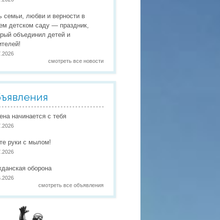
 праздники
ь семьи, любви и верности в
 работы
ем детском саду — праздник,
орый объединил детей и
 по присмотру и уходу
в
ителей!
7.2026
смотреть все новости
ъявления
иена начинается с тебя
7.2026
те руки с мылом!
7.2026
жданская оборона
6.2026
смотреть все объявления