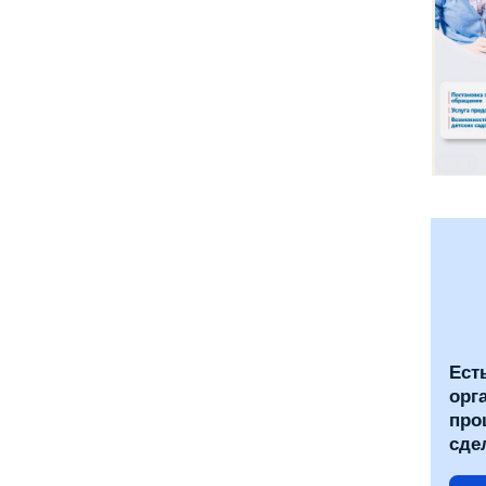
Ест
орг
про
сде