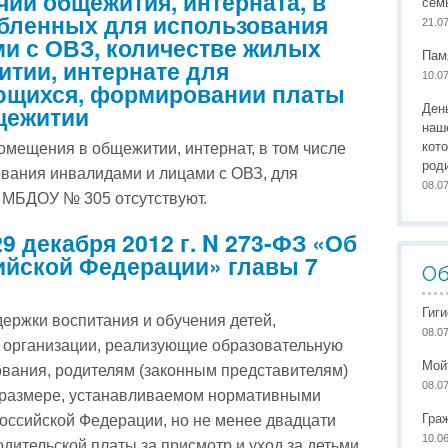
ии общежития, интерната, в
сем
Организация питания
Сайты педагогов
Наши
обленных для использования
21.0
и с ОВЗ, количестве жилых
Развивающая предметно-пространственная среда
Участие в конкурсах
Наши
Пам
тии, интернате для
10.0
Обеспечение здоровья, безопасности, качеству услуг
Школа маленьких патриото
ющихся, формировании платы
щежитии
Ден
Международное сотрудничество
наш
кот
омещения в общежитии, интернат, в том числе
Доступная среда
род
вания инвалидами и лицами с ОВЗ, для
08.0
 МБДОУ № 305 отсутствуют.
9 декабря 2012 г. N 273-ФЗ «Об
ийской Федерации» главы 7
Об
Гиг
держки воспитания и обучения детей,
08.0
организации, реализующие образовательную
Мой
вания, родителям (законным представителям)
08.0
 размере, устанавливаемом нормативными
Гра
оссийской Федерации, но не менее двадцати
10.0
дительской платы за присмотр и уход за детьми