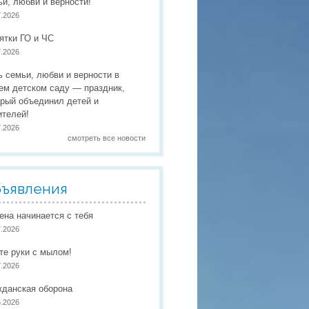
ьи, любви и верности!
 праздники
7.2026
 работы
ятки ГО и ЧС
7.2026
 по присмотру и уходу
в
ь семьи, любви и верности в
ем детском саду — праздник,
орый объединил детей и
ителей!
7.2026
смотреть все новости
ъявления
иена начинается с тебя
7.2026
те руки с мылом!
7.2026
жданская оборона
6.2026