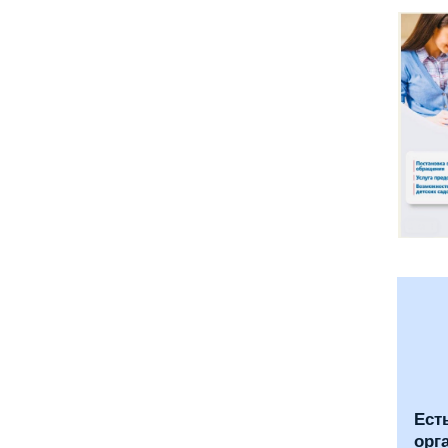
Ест
орг