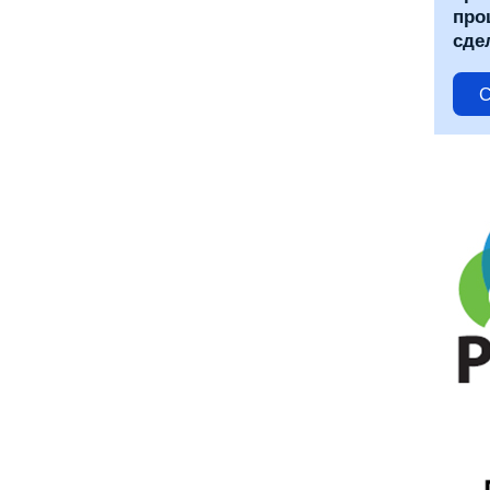
про
сде
С