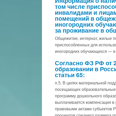
Информация о налич
том числе приспос
инвалидами и лицам
помещений в общежи
иногородних обуча
за проживание в об
Общежитие, интернат, жилые п
приспособленных для использо
иногородних обучающихся — в
Согласно ФЗ РФ от 2
образовании в Росс
статьи 65:
п.5. В целях материальной под
посещающих образовательные 
программу дошкольного образо
выплачивается компенсация в
правовыми актами субъектов Р
процентов среднего размера ро