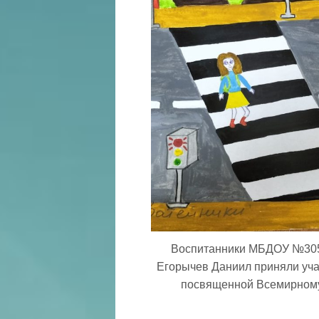
Воспитанники МБДОУ №305
Егорычев Даниил приняли уча
посвященной Всемирному