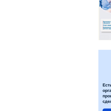
Ест
орг
про
сде