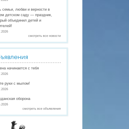
 праздники
ь семьи, любви и верности в
 работы
ем детском саду — праздник,
орый объединил детей и
 по присмотру и уходу
в
ителей!
7.2026
смотреть все новости
ъявления
иена начинается с тебя
7.2026
те руки с мылом!
7.2026
жданская оборона
6.2026
смотреть все объявления