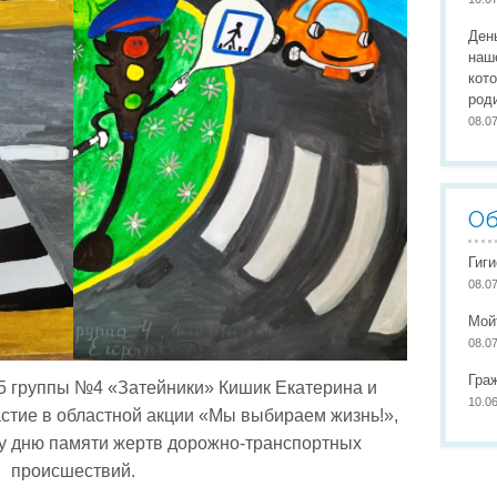
Организация питания
Сайты педагогов
Наши
Ден
Развивающая предметно-пространственная среда
Участие в конкурсах
Наши
наш
кот
Обеспечение здоровья, безопасности, качеству услуг
Школа маленьких патриото
род
08.0
Международное сотрудничество
Доступная среда
Об
Гиг
08.0
Мой
08.0
Гра
 группы №4 «Затейники» Кишик Екатерина и
10.0
стие в областной акции «Мы выбираем жизнь!»,
 дню памяти жертв дорожно-транспортных
происшествий.