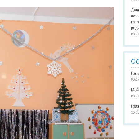
Организация питания
Сайты педагогов
Наши
Ден
Развивающая предметно-пространственная среда
Участие в конкурсах
Наши
наш
кот
Обеспечение здоровья, безопасности, качеству услуг
Школа маленьких патриото
род
08.0
Международное сотрудничество
Доступная среда
Об
Гиг
08.0
Мой
08.0
Гра
10.0