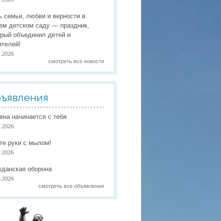
 праздники
ь семьи, любви и верности в
 работы
ем детском саду — праздник,
орый объединил детей и
 по присмотру и уходу
в
ителей!
7.2026
смотреть все новости
ъявления
иена начинается с тебя
7.2026
те руки с мылом!
7.2026
жданская оборона
6.2026
смотреть все объявления