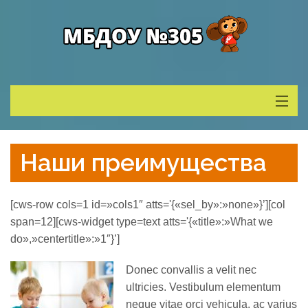
Сведения о ДОУ
Наши преимущества
Деятельность
[cws-row cols=1 id=»cols1″ atts='{«sel_by»:»none»}’][col
Родителям
span=12][cws-widget type=text atts='{«title»:»What we
do»,»centertitle»:»1″}’]
Учитель года
Donec convallis a velit nec
ultricies. Vestibulum elementum
Противодействие коррупции
neque vitae orci vehicula, ac varius