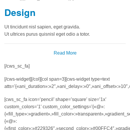
Design
Ut tincidunt nisl sapien, eget gravida.
Ut ultrices purus quisnisl eget odio a totor.
Read More
[/cws_sc_fa]
[/cws-widget][/col][col span=3][cws-widget type=text
atts='{«ani_duration»:»2″,»ani_delay»:»0″,»ani_offset»:»10″,»
[cws_sc_fa icon=’pencil’ shape=’square’ size=’1x’
custom_colors=’1′ custom_color_settings='{«@»:
{«fill_type»:»gradient»,»fill_color»:»transparent»,»gradient_s
{«@»:
{«first_color»:»#229326″,»second_color»:»#00FFC4″,»gradien