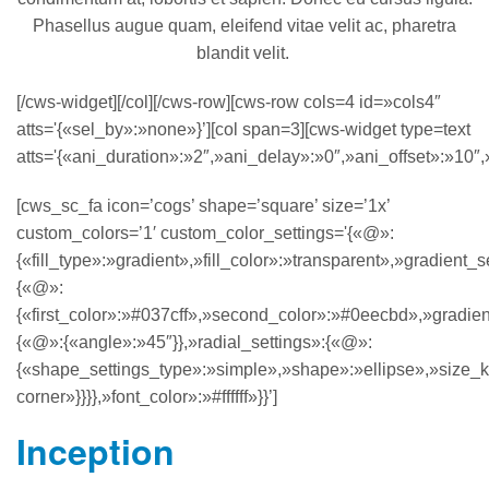
Phasellus augue quam, eleifend vitae velit ac, pharetra
blandit velit.
[/cws-widget][/col][/cws-row][cws-row cols=4 id=»cols4″
atts='{«sel_by»:»none»}’][col span=3][cws-widget type=text
atts='{«ani_duration»:»2″,»ani_delay»:»0″,»ani_offset»:»10″,»
[cws_sc_fa icon=’cogs’ shape=’square’ size=’1x’
custom_colors=’1′ custom_color_settings='{«@»:
{«fill_type»:»gradient»,»fill_color»:»transparent»,»gradient_s
{«@»:
{«first_color»:»#037cff»,»second_color»:»#0eecbd»,»gradient
{«@»:{«angle»:»45″}},»radial_settings»:{«@»:
{«shape_settings_type»:»simple»,»shape»:»ellipse»,»size_k
corner»}}}},»font_color»:»#ffffff»}}’]
Inception