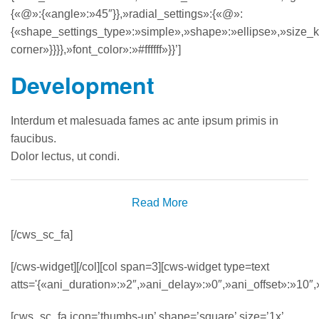
{«@»:{«angle»:»45″}},»radial_settings»:{«@»:
{«shape_settings_type»:»simple»,»shape»:»ellipse»,»size_k
corner»}}}},»font_color»:»#ffffff»}}’]
Development
Interdum et malesuada fames ac ante ipsum primis in
faucibus.
Dolor lectus, ut condi.
Read More
[/cws_sc_fa]
[/cws-widget][/col][col span=3][cws-widget type=text
atts='{«ani_duration»:»2″,»ani_delay»:»0″,»ani_offset»:»10″,»
[cws_sc_fa icon=’thumbs-up’ shape=’square’ size=’1x’