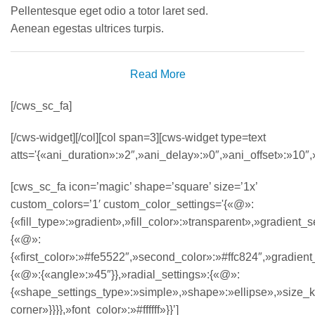
Pellentesque eget odio a totor laret sed.
Aenean egestas ultrices turpis.
Read More
[/cws_sc_fa]
[/cws-widget][/col][col span=3][cws-widget type=text
atts='{«ani_duration»:»2″,»ani_delay»:»0″,»ani_offset»:»10″,»
[cws_sc_fa icon=’magic’ shape=’square’ size=’1x’
custom_colors=’1′ custom_color_settings='{«@»:
{«fill_type»:»gradient»,»fill_color»:»transparent»,»gradient_s
{«@»:
{«first_color»:»#fe5522″,»second_color»:»#ffc824″,»gradient_
{«@»:{«angle»:»45″}},»radial_settings»:{«@»:
{«shape_settings_type»:»simple»,»shape»:»ellipse»,»size_k
corner»}}}},»font_color»:»#ffffff»}}’]