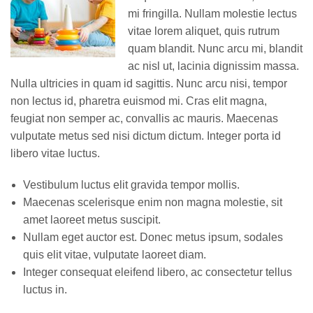
mi fringilla. Nullam molestie lectus
vitae lorem aliquet, quis rutrum
Реализация соц заказа
quam blandit. Nunc arcu mi, blandit
ac nisl ut, lacinia dignissim massa.
Напишите нам
Nulla ultricies in quam id sagittis. Nunc arcu nisi, tempor
non lectus id, pharetra euismod mi. Cras elit magna,
feugiat non semper ac, convallis ac mauris. Maecenas
vulputate metus sed nisi dictum dictum. Integer porta id
libero vitae luctus.
Vestibulum luctus elit gravida tempor mollis.
Maecenas scelerisque enim non magna molestie, sit
amet laoreet metus suscipit.
Nullam eget auctor est. Donec metus ipsum, sodales
quis elit vitae, vulputate laoreet diam.
Integer consequat eleifend libero, ac consectetur tellus
luctus in.