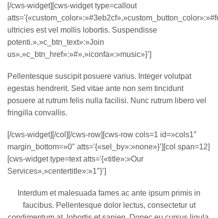
[/cws-widget][cws-widget type=callout
atts='{«custom_color»:»#3eb2cf»,»custom_button_color»:»#fe
ultricies est vel mollis lobortis. Suspendisse
potenti.»,»c_btn_text»:»Join
us»,»c_btn_href»:»#»,»iconfa»:»music»}’]
Pellentesque suscipit posuere varius. Integer volutpat
egestas hendrerit. Sed vitae ante non sem tincidunt
posuere at rutrum felis nulla facilisi. Nunc rutrum libero vel
fringilla convallis.
[/cws-widget][/col][/cws-row][cws-row cols=1 id=»cols1″
margin_bottom=»0″ atts='{«sel_by»:»none»}’][col span=12]
[cws-widget type=text atts='{«title»:»Our
Services»,»centertitle»:»1″}’]
Interdum et malesuada fames ac ante ipsum primis in
faucibus. Pellentesque dolor lectus, consectetur ut
condimentum at, lobortis et sapien. Donec eu cursus ligula.