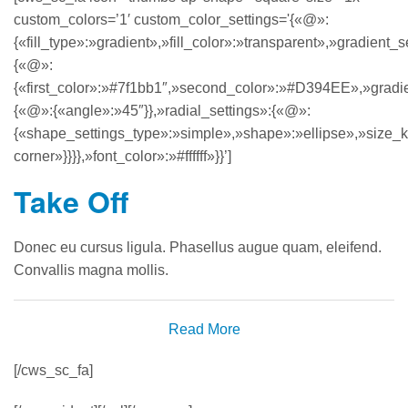
custom_colors=’1′ custom_color_settings='{«@»:
{«fill_type»:»gradient»,»fill_color»:»transparent»,»gradient_s
{«@»:
{«first_color»:»#7f1bb1″,»second_color»:»#D394EE»,»gradien
{«@»:{«angle»:»45″}},»radial_settings»:{«@»:
{«shape_settings_type»:»simple»,»shape»:»ellipse»,»size_k
corner»}}}},»font_color»:»#ffffff»}}’]
Take Off
Donec eu cursus ligula. Phasellus augue quam, eleifend.
Convallis magna mollis.
Read More
[/cws_sc_fa]