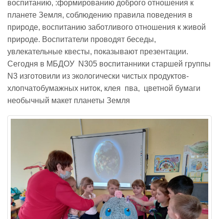
воспитанию, :формированию доброго отношения к
планете Земля, соблюдению правила поведения в
Реализация соц заказа
природе, воспитанию заботливого отношения к живой
природе. Воспитатели проводят беседы,
увлекательные квесты, показывают презентации.
Напишите нам
Сегодня в МБДОУ N305 воспитанники старшей группы
N3 изготовили из экологически чистых продуктов-
хлопчатобумажных ниток, клея пва, цветной бумаги
необычный макет планеты Земля