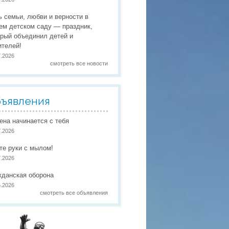
 праздники
ь семьи, любви и верности в
 работы
ем детском саду — праздник,
орый объединил детей и
 по присмотру и уходу
в
ителей!
7.2026
смотреть все новости
ъявления
иена начинается с тебя
7.2026
те руки с мылом!
7.2026
жданская оборона
6.2026
смотреть все объявления