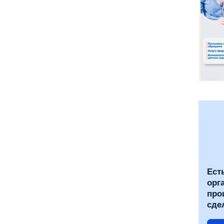
Ест
орг
про
сде