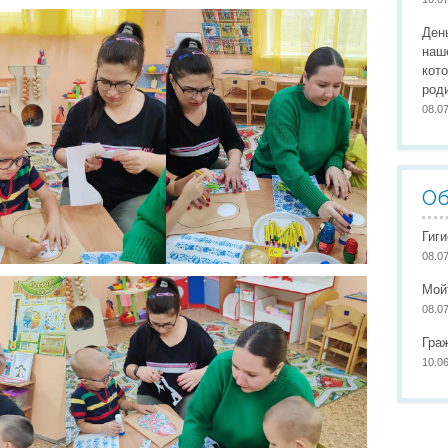
Организация питания
Сайты педагогов
Наши
Ден
Развивающая предметно-пространственная среда
Участие в конкурсах
Наши
наш
кот
Обеспечение здоровья, безопасности, качеству услуг
Школа маленьких патриото
род
08.0
Международное сотрудничество
Доступная среда
Об
Гиг
08.0
Мой
08.0
Гра
10.0