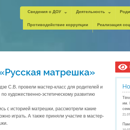
Сведения о ДОУ
Деятельность
Роди
Основные сведения
Психолого-педагогическая,
Важн
Противодействие коррупции
Реализация соц
Структура и органы управления
Методическая копилка
Реко
Документы
Документы
Уголок ПДД
Каче
Образование
Документы для рейтинга
Безопасность
Анти
Дист
Образовательные стандарты
Инновационная деятельнос
ГО и
Орга
В
 «Русская матрешка»
Руководитель и педагоги
Юный мастер
Пожа
Сове
Материально-техническое обеспечение
Браво, дети!
Охра
Допо
Но
дзе С.В. провели мастер-класс для родителей и
Стипендии и меры поддержки обучающихся
Проектная деятельность
Охра
Прог
 по художественно-эстетическому развитию
Тёп
Платные услуги
Всемирный День правовой
Инфо
Проф
им.
сь с историей матрешки, рассмотрели какие
сем
Финансово-хозяйственная деятельность
Наставничество
Учит
21.0
ожно играть. А также приняли участие в мастер-
Вакантные места для приема (перевода)
Мероприятия детского сада
Педа
шки.
Пам
10.0