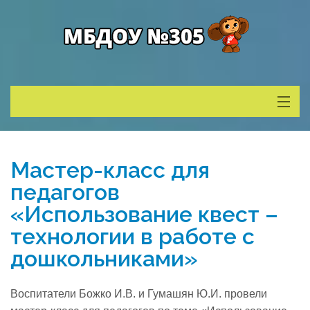
Сведения о ДОУ
Мастер-класс для
Деятельность
педагогов
«Использование квест –
Родителям
технологии в работе с
дошкольниками»
Учитель года
Воспитатели Божко И.В. и Гумашян Ю.И. провели
Противодействие коррупции