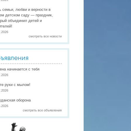
 праздники
ь семьи, любви и верности в
 работы
ем детском саду — праздник,
орый объединил детей и
 по присмотру и уходу
в
ителей!
7.2026
смотреть все новости
ъявления
иена начинается с тебя
7.2026
те руки с мылом!
7.2026
жданская оборона
6.2026
смотреть все объявления