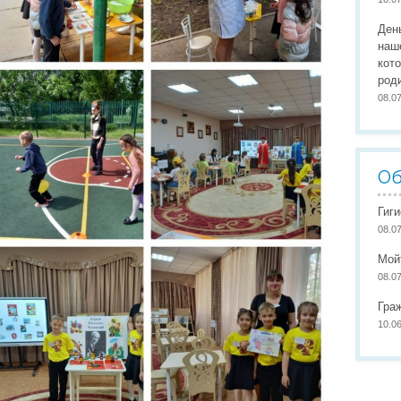
Организация питания
Сайты педагогов
Наши
Ден
Развивающая предметно-пространственная среда
Участие в конкурсах
Наши
наш
кот
Обеспечение здоровья, безопасности, качеству услуг
Школа маленьких патриото
род
08.0
Международное сотрудничество
Доступная среда
Об
Гиг
08.0
Мой
08.0
Гра
10.0