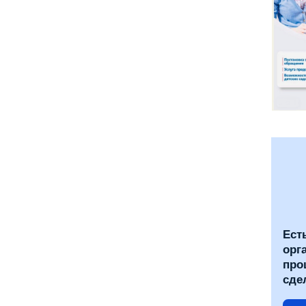
Ест
орг
про
сде