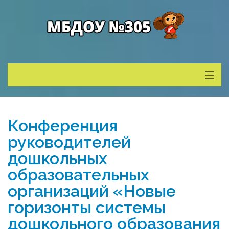
Сведения о ДОУ
Конференция
Деятельность
руководителей
дошкольных
Родителям
образовательных
организаций «Новые
Учитель года
горизонты системы
дошкольного образования
Противодействие коррупции