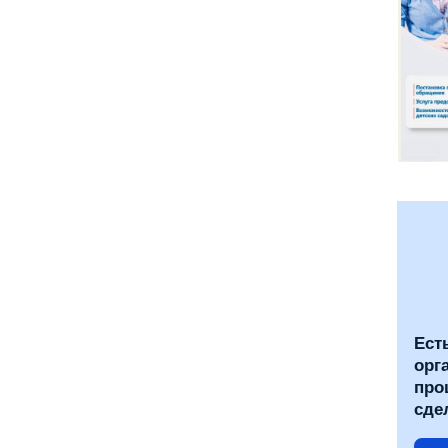
Ест
орг
про
сде