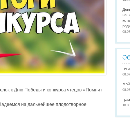
Организация питания
Сайты педагогов
Наши
Ден
Развивающая предметно-пространственная среда
Участие в конкурсах
Наши
наш
кот
Обеспечение здоровья, безопасности, качеству услуг
Школа маленьких патриото
род
08.0
Международное сотрудничество
Доступная среда
Об
Гиг
08.0
Мой
делок к Дню Победы и конкурса чтецов «Помнит
08.0
Гра
 Надеемся на дальнейшее плодотворное
10.0