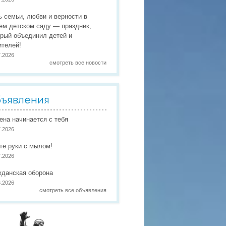
 праздники
ь семьи, любви и верности в
 работы
ем детском саду — праздник,
орый объединил детей и
 по присмотру и уходу
в
ителей!
7.2026
смотреть все новости
ъявления
иена начинается с тебя
7.2026
те руки с мылом!
7.2026
жданская оборона
6.2026
смотреть все объявления