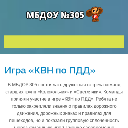
Сведения о ДОУ
Игра «КВН по ПДД»
Деятельность
В МБДОУ 305 состоялась дружеская встреча команд
Родителям
старших групп «Колокольчик» и «Светлячки». Команды
приняли участие в игре «КВН по ПДД». Ребята не
только закрепляли знания о правилах дорожного
Учитель года
движения, дорожных знаках и правилах для
пешеходов, но и показали групповую сплоченность
Противодействие коррупции
(через командную игру), умение своевременно