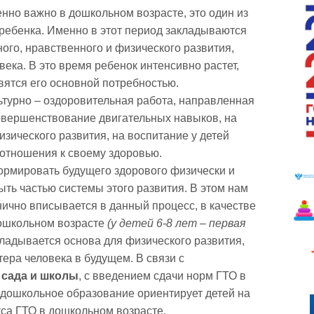
нно важно в дошкольном возрасте, это один из
 ребенка. Именно в этот период закладываются
ого, нравственного и физического развития,
ека. В это время ребенок интенсивно растет,
ятся его основной потребностью.
турно – оздоровительная работа, направленная
овершенствование двигательных навыков, на
зического развития, на воспитание у детей
отношения к своему здоровью.
ормировать будущего здорового физически и
ыть частью системы этого развития. В этом нам
нично вписывается в данный процесс, в качестве
ошкольном возрасте
(у детей 6-8 лет – первая
ладывается основа для физического развития,
тера человека в будущем. В связи с
 сада и школы
, с введением сдачи норм ГТО в
дошкольное образование ориентирует детей на
кса ГТО в дошкольном возрасте.