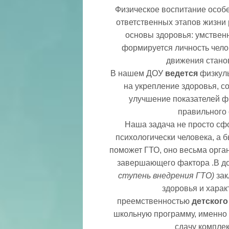
Физическое воспитание особе
ответственных этапов жизни
основы здоровья: умственн
формируется личность челов
движения станов
В нашем ДОУ
ведется
физкуль
на укрепление здоровья, с
улучшение показателей фи
правильного 
Наша задача не просто сф
психологически человека, а б
поможет ГТО, оно весьма орга
завершающего фактора .В д
ступень внедрения ГТО)
зак
здоровья и харак
преемственностью
детского
школьную программу, именно 
сдачу компле