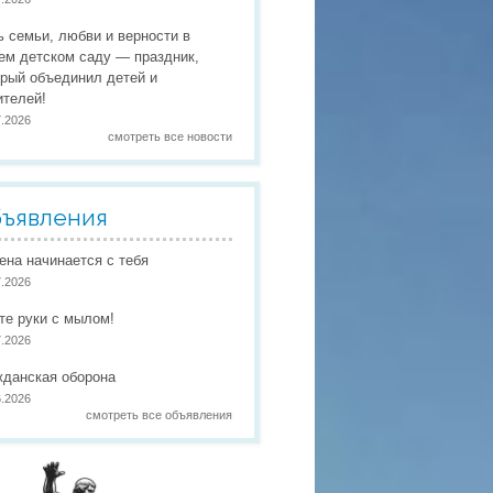
 праздники
ь семьи, любви и верности в
 работы
ем детском саду — праздник,
орый объединил детей и
 по присмотру и уходу
в
ителей!
7.2026
смотреть все новости
ъявления
иена начинается с тебя
7.2026
те руки с мылом!
7.2026
жданская оборона
6.2026
смотреть все объявления