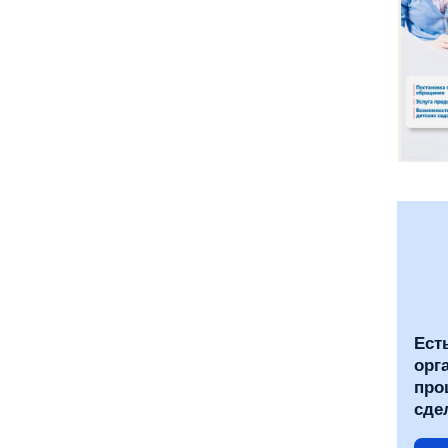
Ест
орг
про
сде