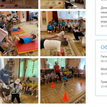
Организация питания
Сайты педагогов
Наши
Ден
Развивающая предметно-пространственная среда
Участие в конкурсах
Наши
наш
кот
Обеспечение здоровья, безопасности, качеству услуг
Школа маленьких патриото
род
08.0
Международное сотрудничество
Доступная среда
Об
Гиг
08.0
Мой
08.0
Гра
10.0