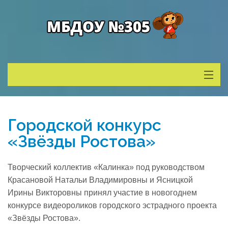
Сведения о ДОУ
Городской конкурс
Деятельность
«Звёзды Ростова»
Родителям
Творческий коллектив «Калинка» под руководством
Красановой Натальи Владимировны и Ясницкой
Учитель года
Ирины Викторовны принял участие в новогоднем
конкурсе видеороликов городского эстрадного проекта
«Звёзды Ростова».
Противодействие коррупции