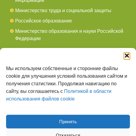
информации
Министерство труда и социальной защиты
Российское образование
Министерство образования и науки Российской
Федерации
СОЦСЕТИ
мы в Telegram
Мы используем собственные и сторонние файлы
cookie для улучшения условий пользования сайтом и
мы в Контакте
получения статистики. Продолжая навигацию по
сайту, вы соглашаетесь с
Политикой в области
О НАС
использования файлов cookie
Наш сайт создан для тех, кто заботится о
всестороннем, гармоничном развитии ребенка, готов
поделиться опытом и сотрудничать со специалистами.
Принять
Отказаться