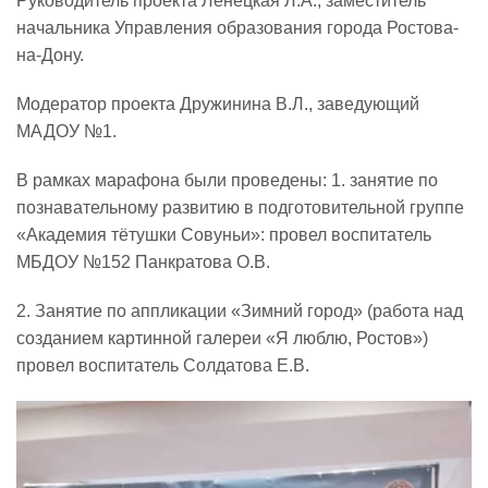
Руководитель проекта Ленецкая Л.А., заместитель
начальника Управления образования города Ростова-
Реализация соц заказа
на-Дону.
Модератор проекта Дружинина В.Л., заведующий
Напишите нам
МАДОУ №1.
В рамках марафона были проведены: 1. занятие по
познавательному развитию в подготовительной группе
«Академия тётушки Совуньи»: провел воспитатель
МБДОУ №152 Панкратова О.В.
2. Занятие по аппликации «Зимний город» (работа над
созданием картинной галереи «Я люблю, Ростов»)
провел воспитатель Солдатова Е.В.