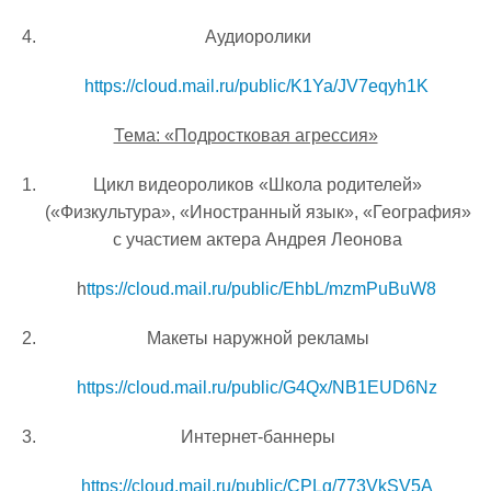
Аудиоролики
https://cloud.mail.ru/public/K1Ya/JV7eqyh1K
Тема: «Подростковая агрессия»
Цикл видеороликов «Школа родителей»
(«Физкультура», «Иностранный язык», «География»
с участием актера Андрея Леонова
h
ttps://cloud.mail.ru/public/EhbL/mzmPuBuW8
Макеты наружной рекламы
https://cloud.mail.ru/public/G4Qx/NB1EUD6Nz
Интернет-баннеры
https://cloud.mail.ru/public/CPLg/773VkSV5A