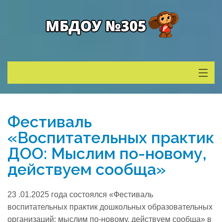
Сведения о ДОУ
Фестиваль
Деятельность
«Воспитательных практик
ДОО: Мыслим по-новому,
Родителям
действуем сообща»
Учитель года
23 .01.2025 года состоялся «Фестиваль
воспитательных практик дошкольных образовательных
Противодействие коррупции
организаций: мыслим по-новому, действуем сообща» в