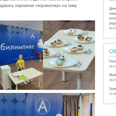
Организация питания
Сайты педагогов
Наши
давать пирожное «корзиночку» на тему
Ден
Развивающая предметно-пространственная среда
Участие в конкурсах
Наши
наш
кот
Обеспечение здоровья, безопасности, качеству услуг
Школа маленьких патриото
род
08.0
Международное сотрудничество
Доступная среда
Об
Гиг
08.0
Мой
08.0
Гра
10.0