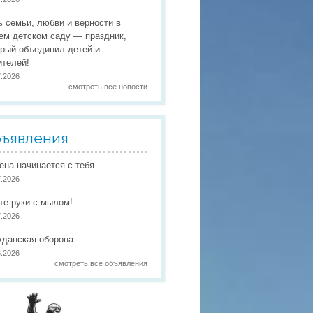
 праздники
ь семьи, любви и верности в
 работы
ем детском саду — праздник,
орый объединил детей и
 по присмотру и уходу
в
ителей!
7.2026
смотреть все новости
ъявления
иена начинается с тебя
7.2026
те руки с мылом!
7.2026
жданская оборона
6.2026
смотреть все объявления