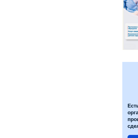
Ест
орг
про
сде