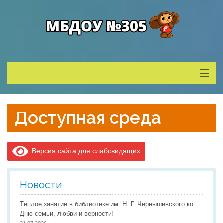
Сведения о ДОУ
Доступная среда
Деятельность
Версия сайта для слабовидящих
Родителям
Новости
Учитель года
Тёплое занятие в библиотеке им. Н. Г. Чернышевского ко
Дню семьи, любви и верности!
Противодействие коррупции