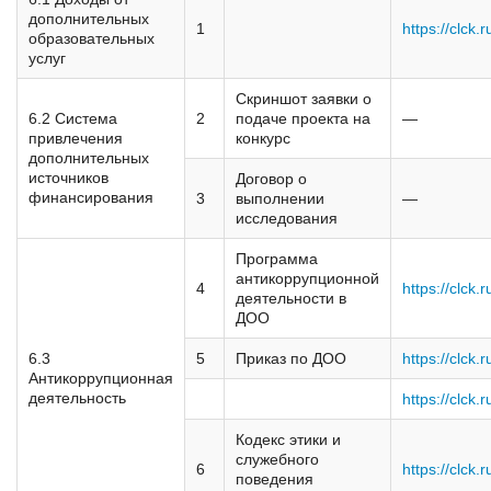
дополнительных
1
https://clck
образовательных
Реализация соц заказа
услуг
Скриншот заявки о
6.2 Система
2
подаче проекта на
—
Напишите нам
привлечения
конкурс
дополнительных
источников
Договор о
финансирования
3
выполнении
—
исследования
Программа
антикоррупционной
4
https://clck.
деятельности в
ДОО
6.3
5
Приказ по ДОО
https://clck.
Антикоррупционная
деятельность
https://clck.
Кодекс этики и
служебного
6
https://clck.
поведения