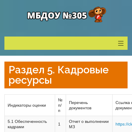
Сведения о ДОУ
Раздел 5. Кадровые
Деятельность
ресурсы
Родителям
№
Перечень
Ссылка 
Индикаторы оценки
п/
документов
докумен
п
Учитель года
5.1 Обеспеченность
Отчет о выполнении
1
https://c
кадрами
МЗ
Противодействие коррупции