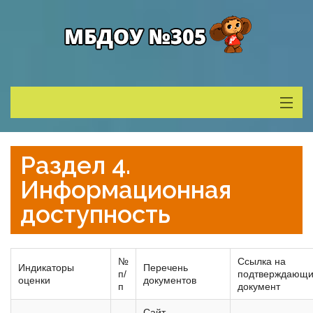
Сведения о ДОУ
Раздел 4.
Деятельность
Информационная
доступность
Родителям
№
Ссылка на
Учитель года
Индикаторы
Перечень
п/
подтверждающ
оценки
документов
п
документ
Противодействие коррупции
Сайт