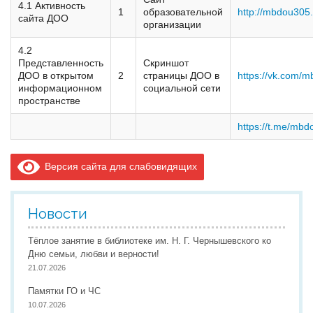
4.1 Активность
1
образовательной
http://mbdou305.
сайта ДОО
организации
Реализация соц заказа
4.2
Представленность
Скриншот
ДОО в открытом
2
страницы ДОО в
https://vk.com/
Напишите нам
информационном
социальной сети
пространстве
https://t.me/mb
Версия сайта для слабовидящих
Новости
Тёплое занятие в библиотеке им. Н. Г. Чернышевского ко
Дню семьи, любви и верности!
21.07.2026
Памятки ГО и ЧС
10.07.2026