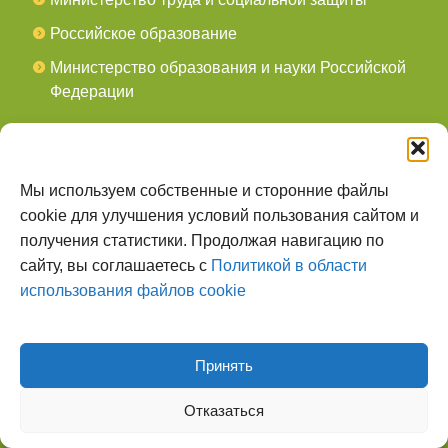
Российское образование
Министерство образования и науки Российской
Федерации
СОЦСЕТИ
мы в Telegram
Мы используем собственные и сторонние файлы
cookie для улучшения условий пользования сайтом и
мы в Контакте
получения статистики. Продолжая навигацию по
сайту, вы соглашаетесь с
Политикой в области
О НАС
использования файлов cookie
Наш сайт создан для тех, кто заботится о
всестороннем, гармоничном развитии ребенка, готов
поделиться опытом и сотрудничать со специалистами.
Принять
Отказаться
Наверх страницы
© 2026
Детский Сад №305