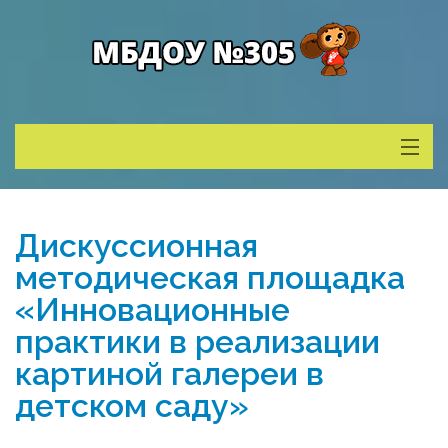
Сведения о ДОУ
Дискуссионная
Деятельность
методическая площадка
«Инновационные
Родителям
практики в реализации
картиной галереи в
Учитель года
детском саду»
Противодействие коррупции