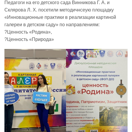
Педагоги на его детского сада Винникова Г. А. и
Склярова Л. Х. посетили методичнсеую площадку
Реализация соц заказа
«Инновационные практики в реализации картиной
галереи в детском саду» по направлениям:
?️Ценность «Родина»,
Напишите нам
?️Ценность «Природа»