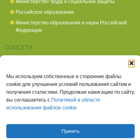
Министерство труда и социальной защиты
Российское образование
Министерство образования и науки Российской
Федерации
СОЦСЕТИ
мы в Telegram
мы в Контакте
Мы используем собственные и сторонние файлы
cookie для улучшения условий пользования сайтом и
О НАС
получения статистики. Продолжая навигацию по сайту,
Наш сайт создан для тех, кто заботится о
вы соглашаетесь с
Политикой в области
всестороннем, гармоничном развитии ребенка, готов
использования файлов cookie
поделиться опытом и сотрудничать со специалистами.
Принять
Наверх страницы
© 2026
Детский Сад №305