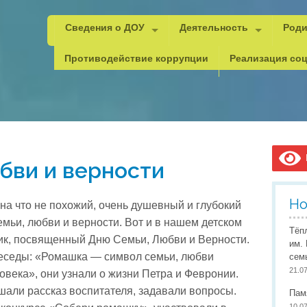
Сведения о ДОУ
Деятельность
Роди
Основные сведения
Психолого-педагогическая,
Важн
Противодействие коррупции
Реализация соц
Структура и органы управления
Методическая копилка
Реко
Документы
Документы
Уголок ПДД
Каче
Образование
Документы для рейтинга
Безопасность
Анти
Дист
Образовательные стандарты
Инновационная деятельнос
ГО и
Орга
В
бви и верности
Руководитель и педагоги
Юный мастер
Пожа
Сове
Материально-техническое обеспечение
Браво, дети!
Охра
Допо
Но
 на что не похожий, очень душевный и глубокий
Стипендии и меры поддержки обучающихся
Проектная деятельность
Охра
Прог
мьи, любви и верности. Вот и в нашем детском
Тёп
ник, посвященный Дню Семьи, Любви и Верности.
Платные услуги
Всемирный День правовой
Инфо
Проф
им.
еседы: «Ромашка — символ семьи, любви
сем
Финансово-хозяйственная деятельность
Наставничество
Учит
21.0
овека», они узнали о жизни Петра и Февронии.
Вакантные места для приема (перевода)
Мероприятия детского сада
Педа
шали рассказ воспитателя, задавали вопросы.
Пам
10.0