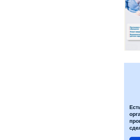
Ест
орг
про
сде