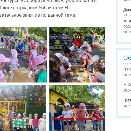
 конкурсе «Собери ромашку», участвовали в
Организация питания
Сайты педагогов
Наши
Также сотрудники библиотеки Н.Г.
Ден
Развивающая предметно-пространственная среда
Участие в конкурсах
Наши
ательное занятие по данной теме.
наш
кот
Обеспечение здоровья, безопасности, качеству услуг
Школа маленьких патриото
род
08.0
Международное сотрудничество
Доступная среда
Об
Гиг
08.0
Мой
08.0
Гра
10.0