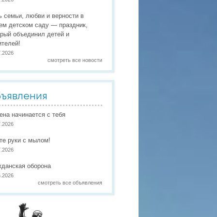
 праздники
ь семьи, любви и верности в
 работы
ем детском саду — праздник,
орый объединил детей и
 по присмотру и уходу
в
ителей!
7.2026
смотреть все новости
ъявления
иена начинается с тебя
7.2026
те руки с мылом!
7.2026
жданская оборона
6.2026
смотреть все объявления