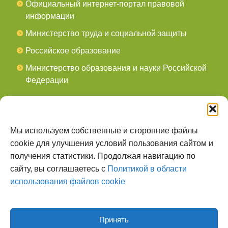
Официальный интернет-портал правовой
информации
Министерство труда и социальной защиты
Российское образование
Министерство образования и науки Российской
Федерации
СОЦСЕТИ
мы в Telegram
Мы используем собственные и сторонние файлы
cookie для улучшения условий пользования сайтом и
мы в Контакте
получения статистики. Продолжая навигацию по
сайту, вы соглашаетесь с
Политикой в области
О НАС
использования файлов cookie
Наш сайт создан для тех, кто заботится о
всестороннем, гармоничном развитии ребенка, готов
поделиться опытом и сотрудничать со специалистами.
Принять