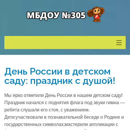
Сведения о ДОУ
День России в детском
Деятельность
саду: праздник с душой!
Родителям
Мы ярко отметили День России в нашем детском саду!
Праздник начался с поднятия флага под звуки гимна —
Учитель года
ребята слушали его стоя, с уважением.
Дети:участвовали в познавательной беседе о Родине и
государственных символах;мастерили аппликации с
Противодействие коррупции