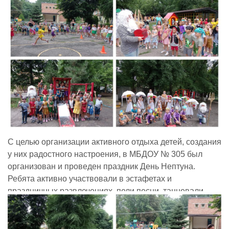
Реализация соц заказа
Напишите нам
С целью организации активного отдыха детей, создания
у них радостного настроения, в МБДОУ № 305 был
организован и проведен праздник День Нептуна.
Ребята активно участвовали в эстафетах и
праздничных развлечениях, пели песни, танцевали.