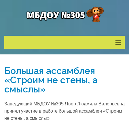
Сведения о ДОУ
Большая ассамблея
Деятельность
«Строим не стены, а
смыслы»
Родителям
Заведующий МБДОУ №305 Явор Людмила Валерьевна
Учитель года
принял участие в работе большой ассамблеи «Строим
не стены, а смыслы»
Противодействие коррупции