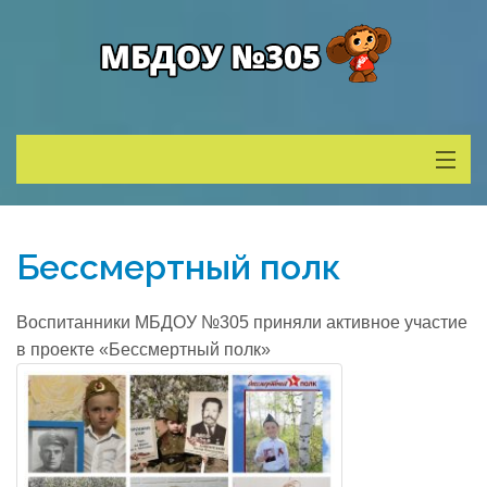
Сведения о ДОУ
Бессмертный полк
Деятельность
Воспитанники МБДОУ №305 приняли активное участие
Родителям
в проекте «Бессмертный полк»
Учитель года
Противодействие коррупции